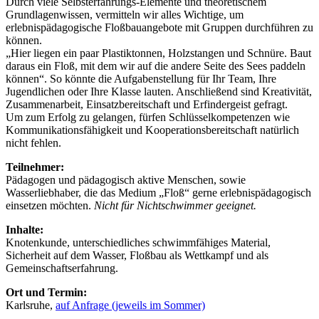
Durch viele Selbsterfahrungs-Elemente und theoretischem
Grundlagenwissen, vermitteln wir alles Wichtige, um
erlebnispädagogische Floßbauangebote mit Gruppen durchführen zu
können.
„Hier liegen ein paar Plastiktonnen, Holzstangen und Schnüre. Baut
daraus ein Floß, mit dem wir auf die andere Seite des Sees paddeln
können“. So könnte die Aufgabenstellung für Ihr Team, Ihre
Jugendlichen oder Ihre Klasse lauten. Anschließend sind Kreativität,
Zusammenarbeit, Einsatzbereitschaft und Erfindergeist gefragt.
Um zum Erfolg zu gelangen, fürfen Schlüsselkompetenzen wie
Kommunikationsfähigkeit und Kooperationsbereitschaft natürlich
nicht fehlen.
Teilnehmer:
Pädagogen und pädagogisch aktive Menschen, sowie
Wasserliebhaber, die das Medium „Floß“ gerne erlebnispädagogisch
einsetzen möchten.
Nicht für Nichtschwimmer geeignet.
Inhalte:
Knotenkunde, unterschiedliches schwimmfähiges Material,
Sicherheit auf dem Wasser, Floßbau als Wettkampf und als
Gemeinschaftserfahrung.
Ort und Termin:
Karlsruhe,
auf Anfrage (jeweils im Sommer)