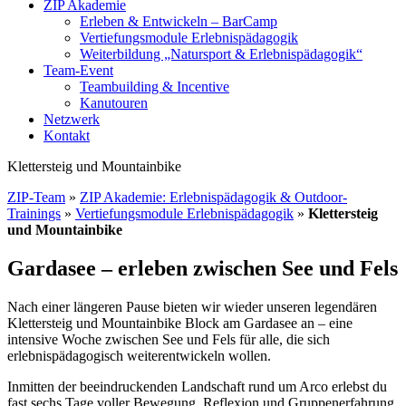
ZIP Akademie
Erleben & Entwickeln – BarCamp
Vertiefungsmodule Erlebnispädagogik
Weiterbildung „Natursport & Erlebnispädagogik“
Team-Event
Teambuilding & Incentive
Kanutouren
Netzwerk
Kontakt
Klettersteig und Mountainbike
ZIP-Team
»
ZIP Akademie: Erlebnispädagogik & Outdoor-
Trainings
»
Vertiefungsmodule Erlebnispädagogik
»
Klettersteig
und Mountainbike
Gardasee – erleben zwischen See und Fels
Nach einer längeren Pause bieten wir wieder unseren legendären
Klettersteig und Mountainbike Block am Gardasee an – eine
intensive Woche zwischen See und Fels für alle, die sich
erlebnispädagogisch weiterentwickeln wollen.
Inmitten der beeindruckenden Landschaft rund um Arco erlebst du
fast sechs Tage voller Bewegung, Reflexion und Gruppenerfahrung.