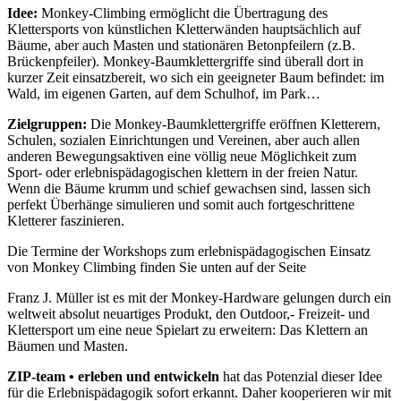
Idee:
Monkey-Climbing ermöglicht die Übertragung des
Klettersports von künstlichen Kletterwänden hauptsächlich auf
Bäume, aber auch Masten und stationären Betonpfeilern (z.B.
Brückenpfeiler). Monkey-Baumklettergriffe sind überall dort in
kurzer Zeit einsatzbereit, wo sich ein geeigneter Baum befindet: im
Wald, im eigenen Garten, auf dem Schulhof, im Park…
Zielgruppen:
Die Monkey-Baumklettergriffe eröffnen Kletterern,
Schulen, sozialen Einrichtungen und Vereinen, aber auch allen
anderen Bewegungsaktiven eine völlig neue Möglichkeit zum
Sport- oder erlebnispädagogischen klettern in der freien Natur.
Wenn die Bäume krumm und schief gewachsen sind, lassen sich
perfekt Überhänge simulieren und somit auch fortgeschrittene
Kletterer faszinieren.
Die Termine der Workshops zum erlebnispädagogischen Einsatz
von Monkey Climbing finden Sie unten auf der Seite
Franz J. Müller ist es mit der Monkey-Hardware gelungen durch ein
weltweit absolut neuartiges Produkt, den Outdoor,- Freizeit- und
Klettersport um eine neue Spielart zu erweitern: Das Klettern an
Bäumen und Masten.
ZIP-team • erleben und entwickeln
hat das Potenzial dieser Idee
für die Erlebnispädagogik sofort erkannt. Daher kooperieren wir mit